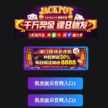
会-QY球友会体育官网网
会
产品
应用
企业
销售
招商
联系
中心
领域
资讯
服务
加盟
我们
中心
DY-E6011新1代环氧树脂胶
DY-J37卡装高强度AB胶
DY-N242
应用
新能源汽车
电子电器
企业资讯
公司新闻
行业动态
销售服务
招商加
域
企业资讯
销售服务
招商加盟